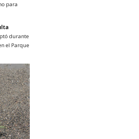
no para
lta
aptó durante
en el Parque