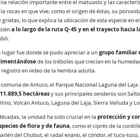
na relación importante entre el matuasto y las caracterís
 la rocas en que vive, como el origen de éstas, su porosi
 grietas, lo que explica la ubicación de esta especie en e
mbién
a lo largo de la ruta Q-45 y en el trayecto hacia l
dió.
o lugar fue donde se pudo apreciar a un
grupo familiar 
limentándose
de los tréboles que crecían en la humedad
 registro en video de la hembra adulta.
 comuna de Antuco, el Parque Nacional Laguna del Laja
 11.889,5 hectáreas
y sus principales senderos son Salto
llino, Volcán Antuco, Laguna del Laja, Sierra Velluda y L
écadas, la unidad ha sido crucial en la
protección y co
species de flora y de fauna
, como el ciprés de la cordille
itén del Chubut, el radal enano, el cóndor, el tuco-tuco,