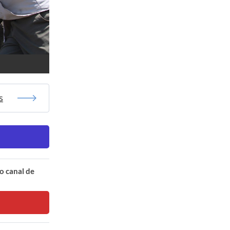
s
o canal de