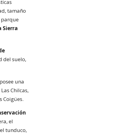
ticas
dad, tamaño
l parque
a Sierra
de
 del suelo,
 posee una
 Las Chilcas,
os Coigües.
nservación
ra, el
 el tunduco,