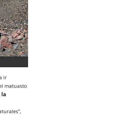
 ir
el matuasto
 la
turales”,