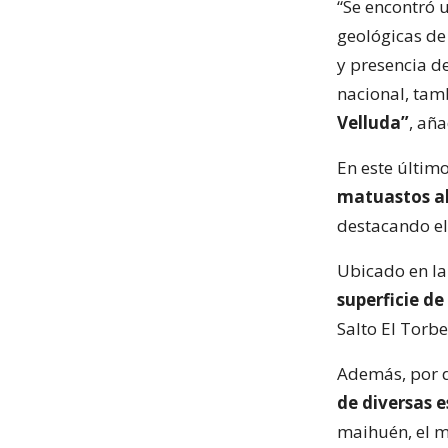
“Se encontró u
geológicas de
y presencia de
nacional, ta
Velluda”
, aña
En este últim
matuastos a
destacando el
Ubicado en la
superficie de
Salto El Torbe
Además, por d
de diversas e
maihuén, el ma