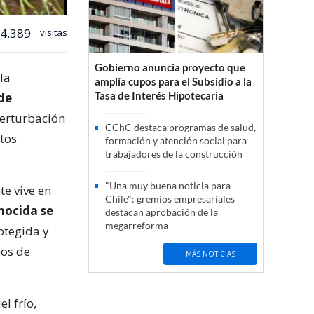
4.389
visitas
Gobierno anuncia proyecto que
la
amplía cupos para el Subsidio a la
Tasa de Interés Hipotecaria
 de
perturbación
CChC destaca programas de salud,
tos
formación y atención social para
trabajadores de la construcción
"Una muy buena noticia para
te vive en
Chile": gremios empresariales
nocida se
destacan aprobación de la
megarreforma
rotegida y
ños de
MÁS NOTICIAS
l frío,