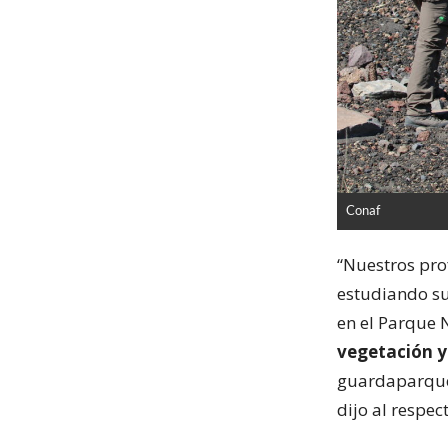
Conaf
“Nuestros pro
estudiando su
en el Parque 
vegetación y 
guardaparques
dijo al respec