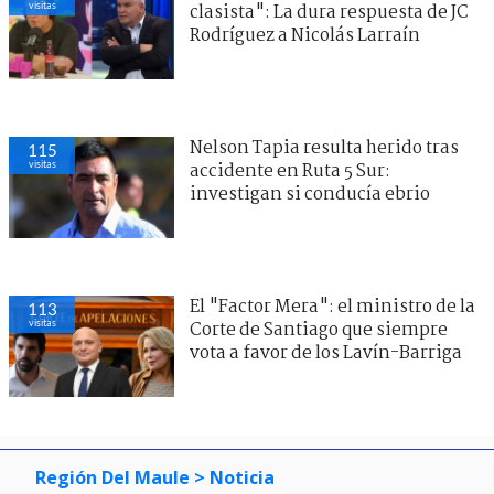
visitas
clasista": La dura respuesta de JC
Rodríguez a Nicolás Larraín
Nelson Tapia resulta herido tras
115
visitas
accidente en Ruta 5 Sur:
investigan si conducía ebrio
El "Factor Mera": el ministro de la
113
visitas
Corte de Santiago que siempre
vota a favor de los Lavín-Barriga
Región Del Maule
> Noticia