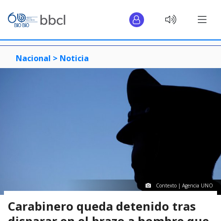
Nacional >
Noticia
Contexto | Agencia UNO
Carabinero queda detenido tras
disparar en el brazo a hombre que