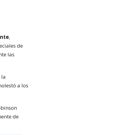
ente
,
eciales de
te las
 la
olestó a los
Robinson
mente de