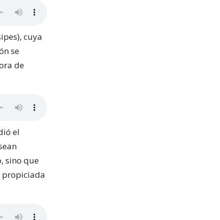
ipes), cuya
ón se
ora de
dió el
 sean
, sino que
propiciada