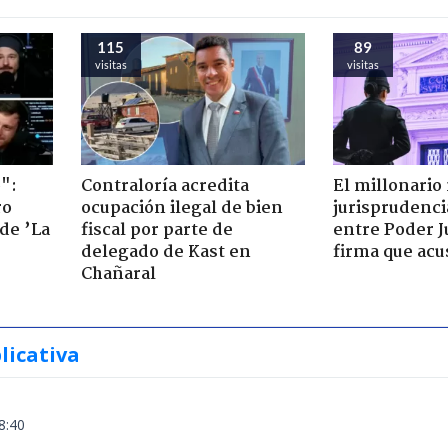
115
89
visitas
visitas
":
Contraloría acredita
El millonario
ro
ocupación ilegal de bien
jurisprudenci
de ’La
fiscal por parte de
entre Poder Ju
delegado de Kast en
firma que acu
Chañaral
licativa
8:40