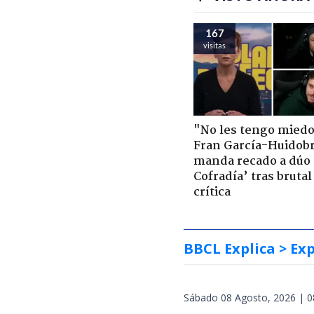
167
visitas
"No les tengo miedo
Fran García-Huidob
manda recado a dúo 
Cofradía’ tras brutal
crítica
BBCL Explica
> Exp
Sábado 08 Agosto, 2026 | 0