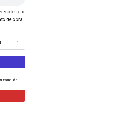
etenidos por
ato de obra
s
o canal de