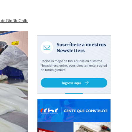
a de BioBioChile