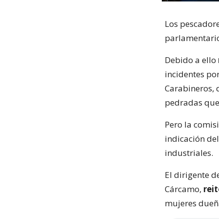
Los pescadore
parlamentario
Debido a ello
incidentes po
Carabineros, 
pedradas que 
Pero la comis
indicación de
industriales.
El dirigente d
Cárcamo,
rei
mujeres dueña