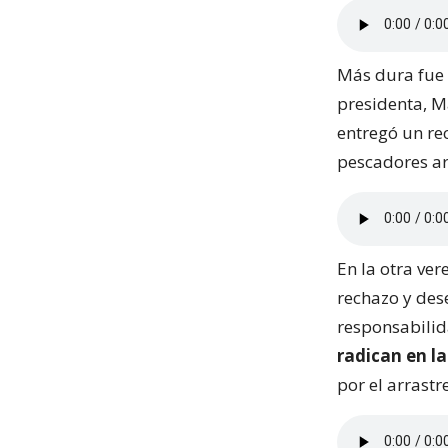
Más dura fue 
presidenta, M
entregó un re
pescadores ar
En la otra ver
rechazo y des
responsabilid
radican en la
por el arrastr