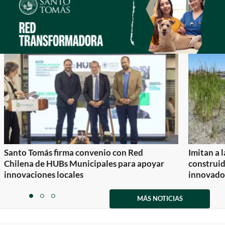
Santo Tomás firma convenio con Red
Imitan a 
Chilena de HUBs Municipales para apoyar
construi
innovaciones locales
innovador
Item
1
MÁS NOTICIAS
item
item
item
of
0
1
2
3