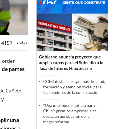
4157
visitas
Gobierno anuncia proyecto que
a orden
amplía cupos para el Subsidio a la
Tasa de Interés Hipotecaria
 de partes
,
CChC destaca programas de salud,
formación y atención social para
de Cañete,
trabajadores de la construcción
 y
"Una muy buena noticia para
Chile": gremios empresariales
destacan aprobación de la
plir una
megarreforma
aciones a