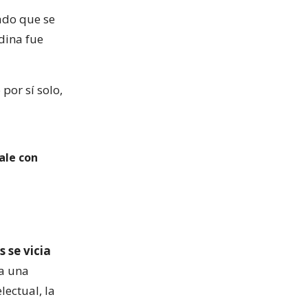
ado que se
edina fue
por sí solo,
ale con
s se vicia
 a una
lectual, la