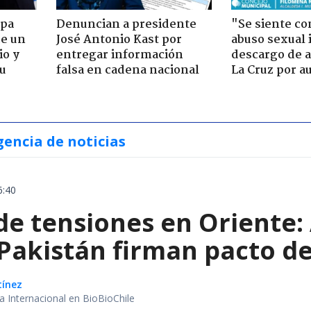
apa
Denuncian a presidente
"Se siente co
de un
José Antonio Kast por
abuso sexual i
io y
entregar información
descargo de a
su
falsa en cadena nacional
La Cruz por au
gencia de noticias
6:40
e tensiones en Oriente: 
 Pakistán firman pacto d
tínez
ea Internacional en BioBioChile