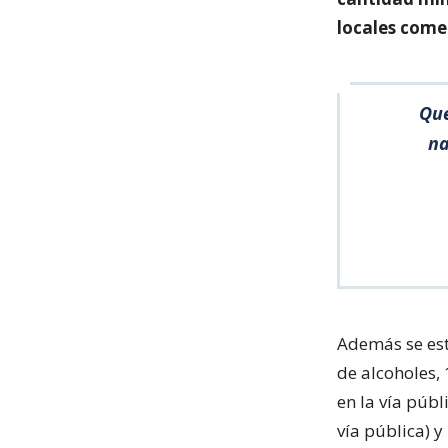
locales come
Qué
na
Además se est
de alcoholes, 
en la vía públ
vía pública) y