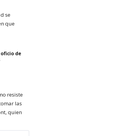
ad se
nen que
oficio de
s
no resiste
 tomar las
nt, quien