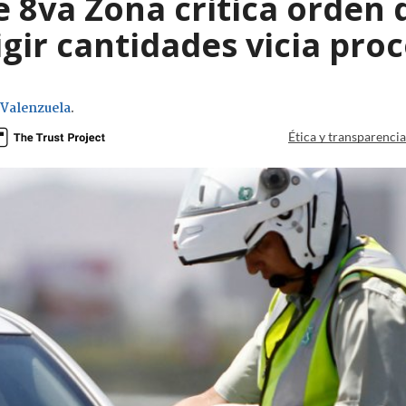
e 8va Zona critica orden
igir cantidades vicia pr
 Valenzuela
.
Ética y transparenci