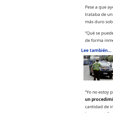
Pese a que ay
trataba de u
más duro sobr
“Qué se puede 
de forma inme
Lee también...
“Yo no estoy p
un procedim
cantidad de in