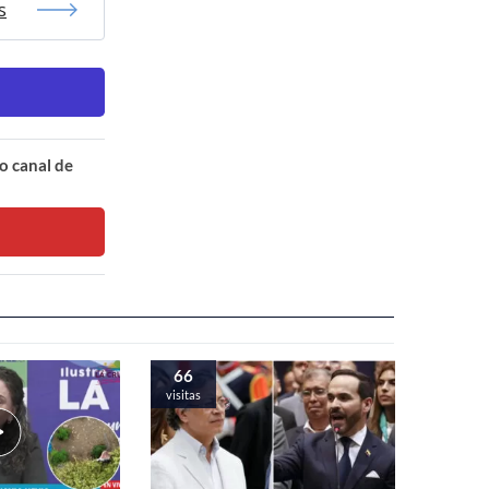
s
o canal de
66
visitas