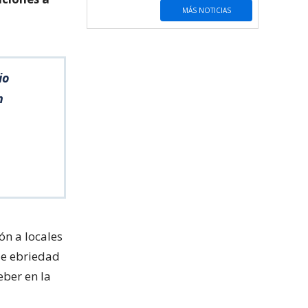
MÁS NOTICIAS
io
n
ón a locales
 de ebriedad
eber en la