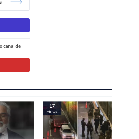
s
o canal de
17
visitas