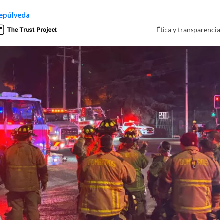
epúlveda
Ética y transparenci