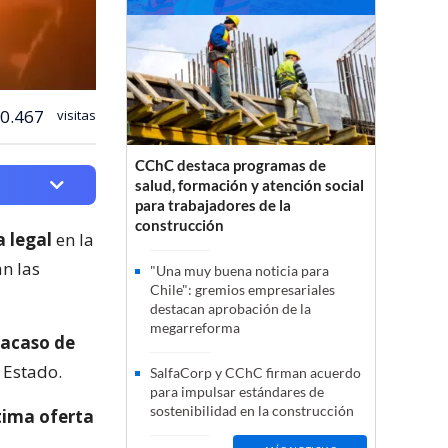
0.467
visitas
CChC destaca programas de
salud, formación y atención social
para trabajadores de la
construcción
 legal
en la
n las
"Una muy buena noticia para
Chile": gremios empresariales
destacan aprobación de la
megarreforma
racaso de
l Estado.
SalfaCorp y CChC firman acuerdo
para impulsar estándares de
sostenibilidad en la construcción
tima oferta