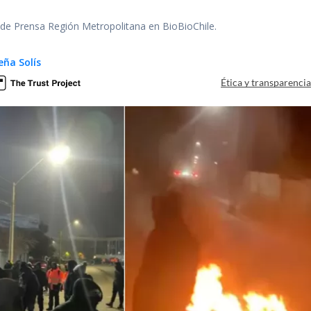
r de Prensa Región Metropolitana en BioBioChile.
eña Solís
Ética y transparenci