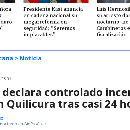
eñora
Presidente Kast anuncia
Luis Hermosil
y
en cadena nacional su
su arresto dom
 duro
megarreforma en
nocturno: no 
el
seguridad: "Seremos
Carabineros 
implacables"
fiscalización
tana
> Noticia
 23:51
declara controlado ince
 Quilicura tras casi 24 
ez
r nocturno en BioBioChile.