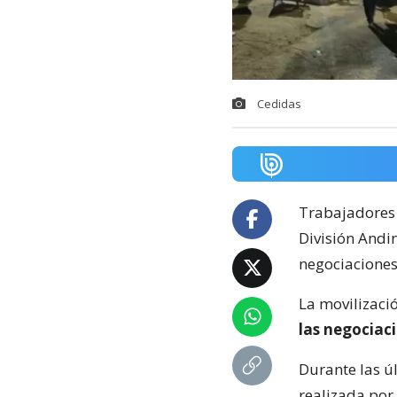
Cedidas
Trabajadores
División Andi
negociaciones 
La movilizaci
las negociac
Durante las ú
realizada por 