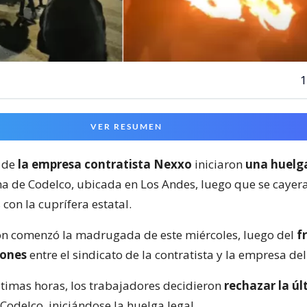
1
VER RESUMEN
 de
la empresa contratista Nexxo
iniciaron
una huelga
na de Codelco, ubicada en Los Andes, luego que se cayera
con la cuprífera estatal.
ón comenzó la madrugada de este miércoles, luego del
f
iones
entre el sindicato de la contratista y la empresa de
ltimas horas, los trabajadores decidieron
rechazar la úl
Codelco, iniciándose la huelga legal.