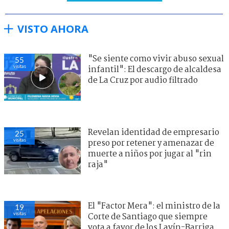
VISTO AHORA
"Se siente como vivir abuso sexual
55
visitas
infantil": El descargo de alcaldesa
de La Cruz por audio filtrado
Revelan identidad de empresario
25
visitas
preso por retener y amenazar de
muerte a niños por jugar al "rin
raja"
El "Factor Mera": el ministro de la
19
visitas
Corte de Santiago que siempre
vota a favor de los Lavín-Barriga