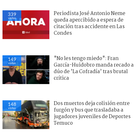
Periodista José Antonio Neme
339
visitas
queda apercibido a espera de
citación tras accidente en Las
Condes
"No les tengo miedo": Fran
149
visitas
García-Huidobro manda recado a
dúo de ’La Cofradía’ tras brutal
crítica
Dos muertos deja colisión entre
148
visitas
furgón y bus que trasladaba a
jugadores juveniles de Deportes
Temuco