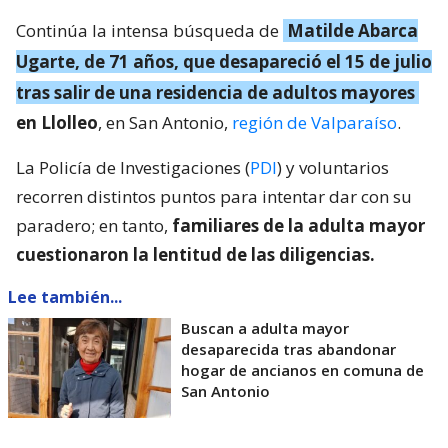
Continúa la intensa búsqueda de
Matilde Abarca
Ugarte, de 71 años, que desapareció el 15 de julio
tras salir de una residencia de adultos mayores
en Llolleo
, en San Antonio,
región de Valparaíso
.
La Policía de Investigaciones (
PDI
) y voluntarios
recorren distintos puntos para intentar dar con su
paradero; en tanto,
familiares de la adulta mayor
cuestionaron la lentitud de las diligencias.
Lee también...
Buscan a adulta mayor
desaparecida tras abandonar
hogar de ancianos en comuna de
San Antonio