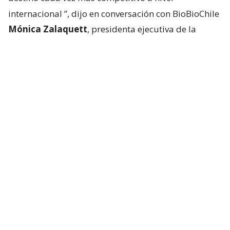
internacional
”, dijo en conversación con BioBioChile
Mónica Zalaquett
, presidenta ejecutiva de la
Federación de Empresas de Turismo de Chile
(Fedetur).
Según explicó, la recuperación no responde a un
solo factor, sino a la combinación de una mejor
conectividad aérea, el trabajo conjunto entre el
sector público y privado para
posicionar a Chile en
mercados estratégicos y el reconocimiento
internacional
que ha ganado el país en segmentos
como el turismo de naturaleza y aventura. “A ello se
suma una oferta turística cada vez más diversa y
sofisticada, con experiencias gastronómicas,
culturales, patrimoniales, de montaña y