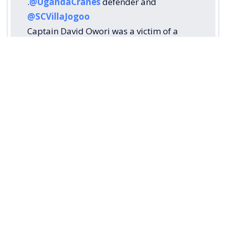
.
@UgandaCranes
defender and
@SCVillaJogoo
Captain David Owori was a victim of a
brutal attack by yet to be identified goons
last night near his home in Makindye at
around 8pm.
The club has confirmed that he is critically
injured and currently admitted at Case
clinic.
Our…
pic.twitter.com/hNpxtdUjoC
— Tola Sports (@TolaSports)
August 5,
2026