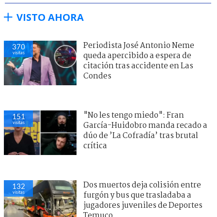
VISTO AHORA
Periodista José Antonio Neme
370
visitas
queda apercibido a espera de
citación tras accidente en Las
Condes
"No les tengo miedo": Fran
151
visitas
García-Huidobro manda recado a
dúo de ’La Cofradía’ tras brutal
crítica
Dos muertos deja colisión entre
132
visitas
furgón y bus que trasladaba a
jugadores juveniles de Deportes
Temuco