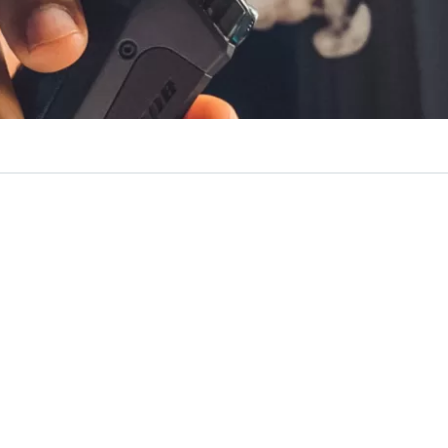
VER RESUMEN
rmante
alza de un 400%
en los casos de niños intoxicados
a Comisión de Salud, Roberto Arroyo (ind) y Catalina Del
s líquidos utilizados por vaporizadores, cuenten
con un 
ra niños
, tal como algunos medicamentos en la actualid
iones, según el proyecto presentado por ambos parlamen
 400% en los últimos 5 meses “y el 84% de las consultas