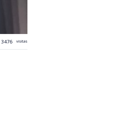
3476
visitas
, los
 Real (Rep)
cierre de
ad.
tarios,
 al Centro