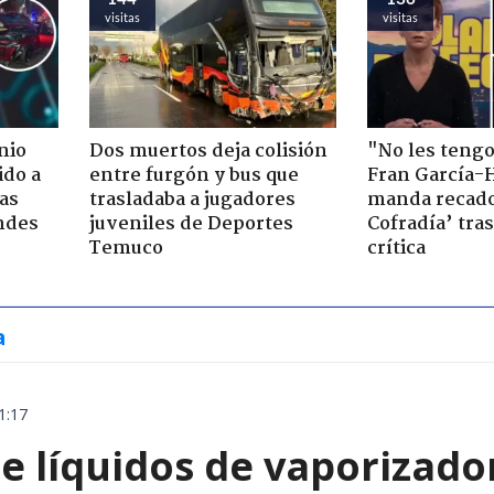
visitas
visitas
nio
Dos muertos deja colisión
"No les teng
ido a
entre furgón y bus que
Fran García-
ras
trasladaba a jugadores
manda recado
ndes
juveniles de Deportes
Cofradía’ tras
Temuco
crítica
a
1:17
e líquidos de vaporizado