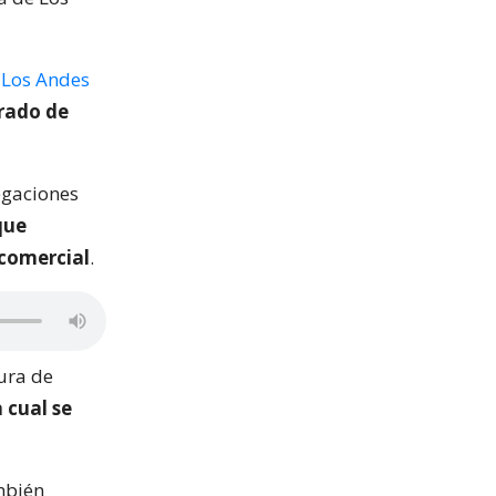
e Los Andes
grado de
legaciones
que
 comercial
.
tura de
a cual se
ambién