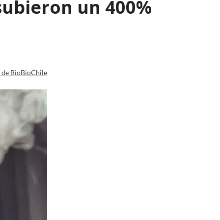
 subieron un 400%
a de BioBioChile