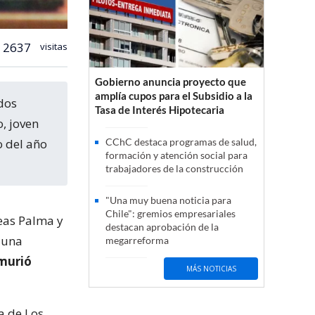
2637
visitas
Gobierno anuncia proyecto que
amplía cupos para el Subsidio a la
Tasa de Interés Hipotecaria
, joven
o del año
CChC destaca programas de salud,
formación y atención social para
trabajadores de la construcción
"Una muy buena noticia para
Chile": gremios empresariales
Veas Palma y
destacan aprobación de la
 una
megarreforma
murió
MÁS NOTICIAS
a de Los