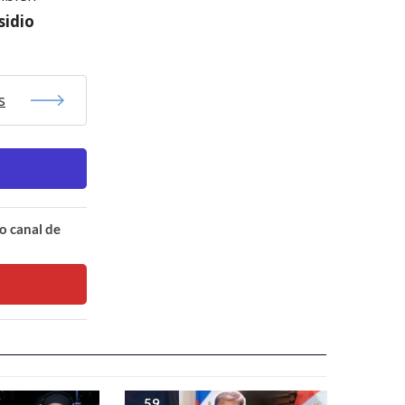
esidio
s
o canal de
59