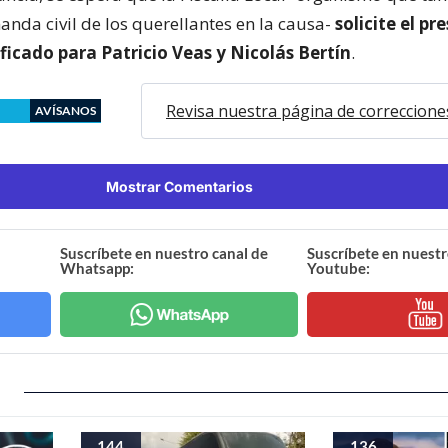
anda civil de los querellantes en la causa-
solicite el pr
ficado para Patricio Veas y Nicolás Bertín
.
Revisa nuestra página de correccione
AVÍSANOS
Mostrar Comentarios
Suscríbete en nuestro canal de
Suscríbete en nuestr
Whatsapp:
Youtube:
144
136