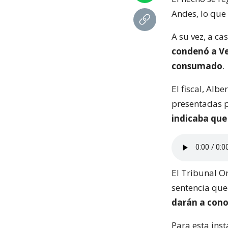
Andes, lo que 
A su vez, a ca
condenó a Vea
consumado
.
El fiscal, Alb
presentadas p
indicaba que 
El Tribunal O
sentencia que
darán a cono
Para esta ins