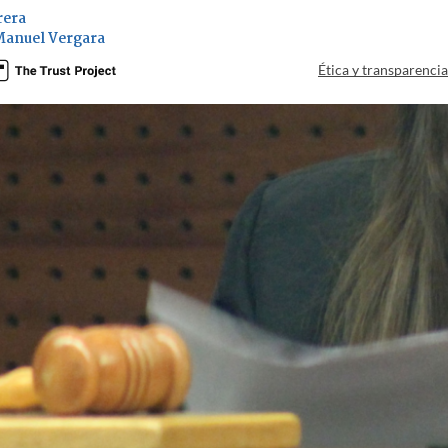
rera
Manuel Vergara
Ética y transparenci