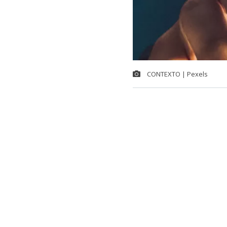
CONTEXTO | Pexels
Ante una ala
diputados de l
buscan que lo
seguridad pa
Las intoxicac
aumentaron un