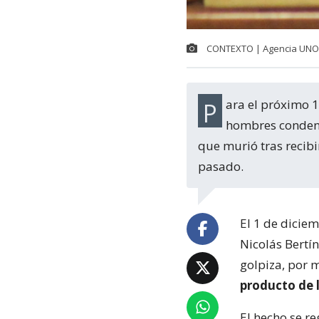
CONTEXTO | Agencia UNO
Para el próximo 1 de diciembre quedó fijada la lectura de sentencia para dos
hombres condenad
que murió tras recib
pasado.
El 1 de diciem
Nicolás Bertí
golpiza, por 
producto de 
El hecho se re