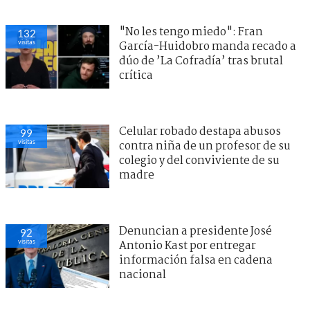
"No les tengo miedo": Fran
132
visitas
García-Huidobro manda recado a
dúo de ’La Cofradía’ tras brutal
crítica
Celular robado destapa abusos
99
visitas
contra niña de un profesor de su
colegio y del conviviente de su
madre
Denuncian a presidente José
92
visitas
Antonio Kast por entregar
información falsa en cadena
nacional