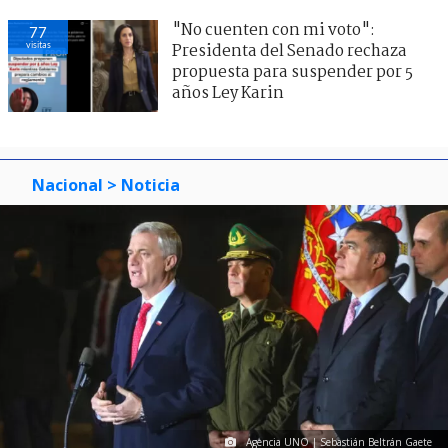
"No cuenten con mi voto":
77
visitas
Presidenta del Senado rechaza
propuesta para suspender por 5
años Ley Karin
Nacional
> Noticia
Agencia UNO | Sebastián Beltrán Gaete