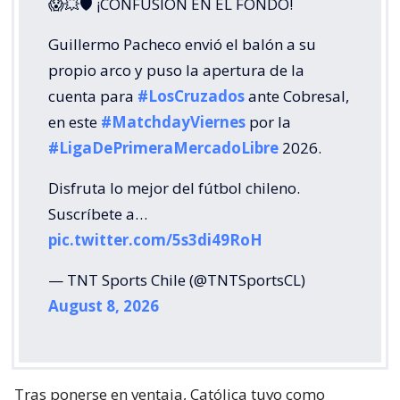
😱💥🛡 ¡CONFUSIÓN EN EL FONDO!
Guillermo Pacheco envió el balón a su
propio arco y puso la apertura de la
cuenta para
#LosCruzados
ante Cobresal,
en este
#MatchdayViernes
por la
#LigaDePrimeraMercadoLibre
2026.
Disfruta lo mejor del fútbol chileno.
Suscríbete a…
pic.twitter.com/5s3di49RoH
— TNT Sports Chile (@TNTSportsCL)
August 8, 2026
Tras ponerse en ventaja, Católica tuvo como