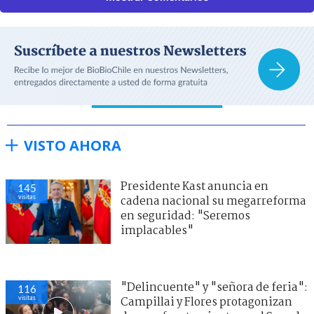
VISTO AHORA
Presidente Kast anuncia en
145
visitas
cadena nacional su megarreforma
en seguridad: "Seremos
implacables"
"Delincuente" y "señora de feria":
116
visitas
Campillai y Flores protagonizan