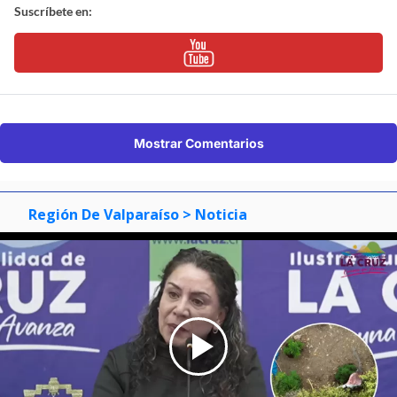
Suscríbete en:
Mostrar Comentarios
Región De Valparaíso
> Noticia