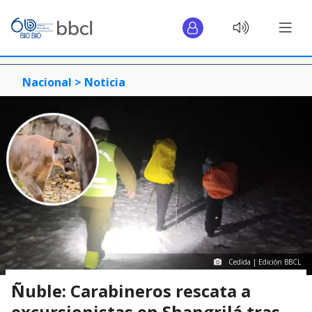
Nacional >
Noticia
Cedida | Edición BBCL
Ñuble: Carabineros rescata a
excursionistas en Shangrilá tras