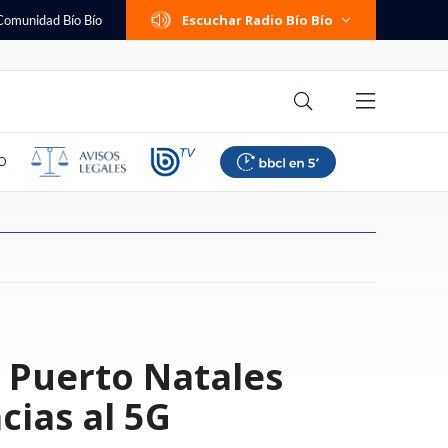
Escuchar Radio Bío Bío
Comunidad Bío Bío
O
eta prisión
lestina responde a
poyar suspensión de
 femenino: Colo
e cambió su trabajo
dra se niega a ser
mos familia":
a de seguridad por
Una persona fallecida y tres
Hunter Biden revela que cáncer
Banco Falabella anuncia cuenta
Paliza en Talcahuano: Everton
Ítalo Zúñiga recuerda los años
¿Cambio de política migratoria o
Trama penal contra AIEP:
Se viene el horario de verano
de Puerto Natales
ara sujeto acusado
ajador israelí por
o afirma que "las
 a La U y mantuvo su
mi: "Te entrega la
ormas del patrimonio
 ante fiscalía pelea
a de escalada y
lesionados deja accidente en
de Joe Biden hizo metástasis a
corriente con apertura online y
goleó a Huachipato y recuperó
en que odió el "me están
continuidad incómoda?
querella destapa
2026: revisa cuándo será el
 y violar a mujer en
aza: "Carecen de
den perfeccionar"
 torneo
nario, pero sin
aniano
 y Lagos por pagos a
evisa aquí modelos
ruta que conecta Talca y San
los huesos: "Es doloroso y
mantención $0 permanente
terreno en la Liga de Primera
hueveando": "Sentía que era
contradicciones sobre los
cambio de hora según nuevo
a
Clemente
debilitante"
bullying"
pagarés de miles de alumnos
decreto
cias al 5G