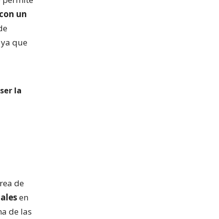
 con un
de
ya que
ser la
rea de
tales
en
na de las