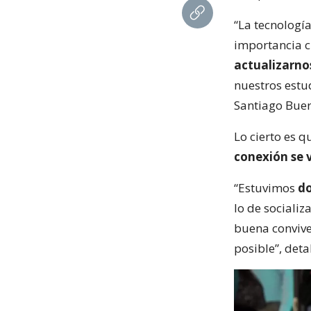
“La tecnologí
importancia 
actualizarno
nuestros estud
Santiago Buer
Lo cierto es q
conexión se 
“Estuvimos
do
lo de social
buena convive
posible”, deta