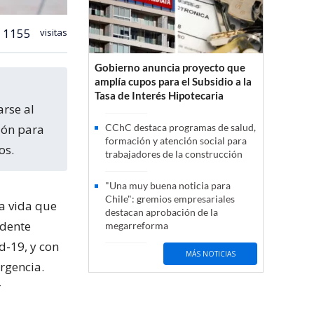
1155
visitas
Gobierno anuncia proyecto que
amplía cupos para el Subsidio a la
Tasa de Interés Hipotecaria
rse al
ión para
CChC destaca programas de salud,
formación y atención social para
os.
trabajadores de la construcción
"Una muy buena noticia para
Chile": gremios empresariales
a vida que
destacan aprobación de la
idente
megarreforma
d-19, y con
MÁS NOTICIAS
rgencia.
r