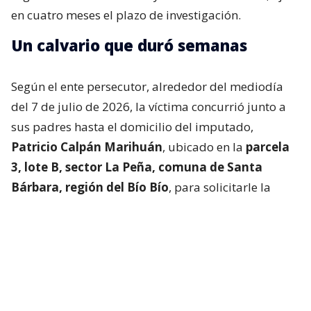
en cuatro meses el plazo de investigación.
Un calvario que duró semanas
Según el ente persecutor, alrededor del mediodía
del 7 de julio de 2026, la víctima concurrió junto a
sus padres hasta el domicilio del imputado,
Patricio Calpán Marihuán
, ubicado en la
parcela
3, lote B, sector La Peña, comuna de Santa
Bárbara, región del Bío Bío
, para solicitarle la
devolución de una motosierra que le habían
prestado.
El imputado aceptó entregar la especie,
bajo la
condición de que la víctima se quedara a
conversar a solas con él.
Lo que fue aceptado por