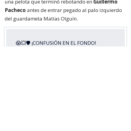
una pelota que terminó rebotando en
Guillermo
Pacheco
antes de entrar pegado al palo izquierdo
del guardameta Matías Olguín.
😱💥🛡 ¡CONFUSIÓN EN EL FONDO!
Guillermo Pacheco envió el balón a su
propio arco y puso la apertura de la
cuenta para
#LosCruzados
ante Cobresal,
en este
#MatchdayViernes
por la
#LigaDePrimeraMercadoLibre
2026.
Disfruta lo mejor del fútbol chileno.
Suscríbete a…
pic.twitter.com/5s3di49RoH