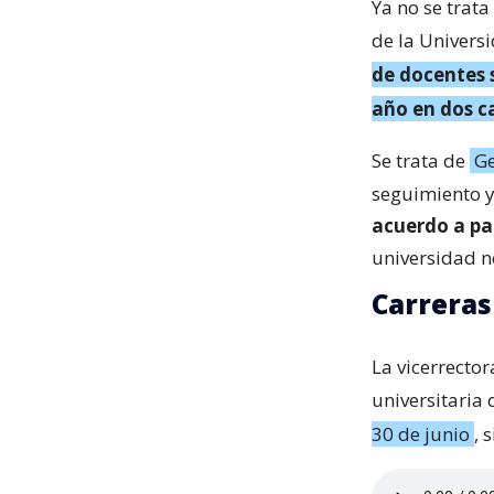
Ya no se trata
de la Univers
de docentes 
año en dos ca
Se trata de
Ge
seguimiento y
acuerdo a p
universidad n
Carreras
La vicerrecto
universitaria
30 de junio
, 