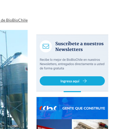
a de BioBioChile