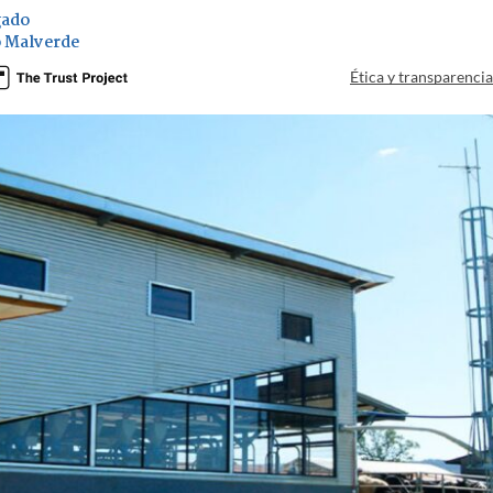
gado
 Malverde
Ética y transparenci