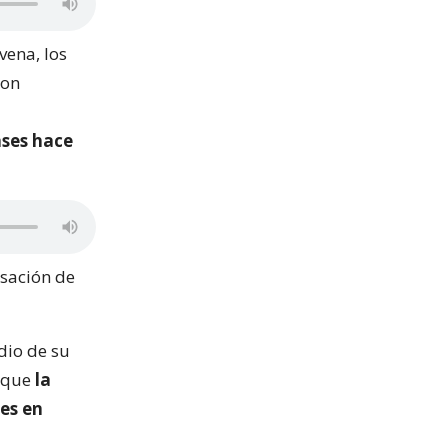
vena, los
son
ases hace
usación de
dio de su
ó que
la
nes en