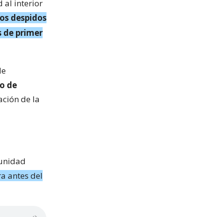
 al interior
los despidos
s de primer
de
co de
ación de la
munidad
a antes del