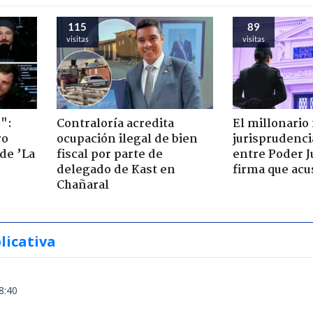
115
89
visitas
visitas
":
Contraloría acredita
El millonario
ro
ocupación ilegal de bien
jurisprudenci
de ’La
fiscal por parte de
entre Poder Ju
delegado de Kast en
firma que acu
Chañaral
licativa
8:40