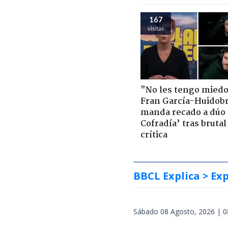
167
visitas
"No les tengo miedo
Fran García-Huidob
manda recado a dúo 
Cofradía’ tras brutal
crítica
BBCL Explica
> Exp
Sábado 08 Agosto, 2026 | 0