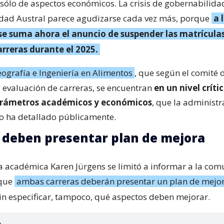
 sólo de aspectos económicos. La crisis de gobernabilidad
idad Austral parece agudizarse cada vez más, porque
a 
se suma ahora el anuncio de suspender las matrícula
rreras durante el 2025.
ografía e Ingeniería en Alimentos
, que según el comité 
 evaluación de carreras, se encuentran
en un nivel críti
arámetros académicos y económicos
, que la administr
o ha detallado públicamente.
 deben presentar plan de mejora
ra académica Karen Jürgens se limitó a informar a la co
 que
ambas carreras deberán presentar un plan de mejor
sin especificar, tampoco, qué aspectos deben mejorar.