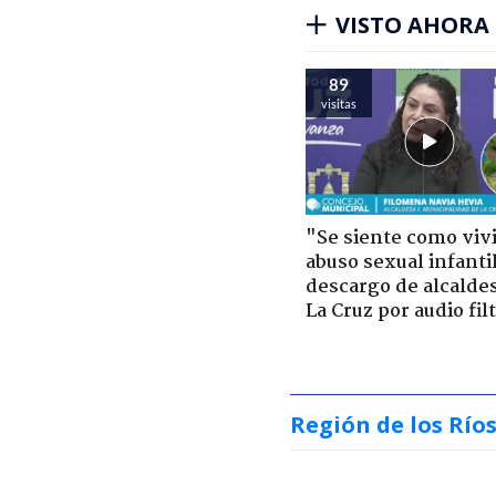
VISTO AHORA
89
visitas
"Se siente como viv
abuso sexual infantil
descargo de alcalde
La Cruz por audio fil
Región de los Río