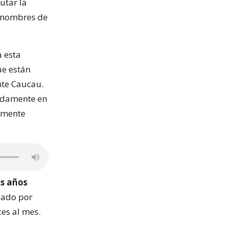
utar la
s nombres de
a esta
ue están
nte Caucau.
madamente en
amente
os años
yado por
ces al mes.