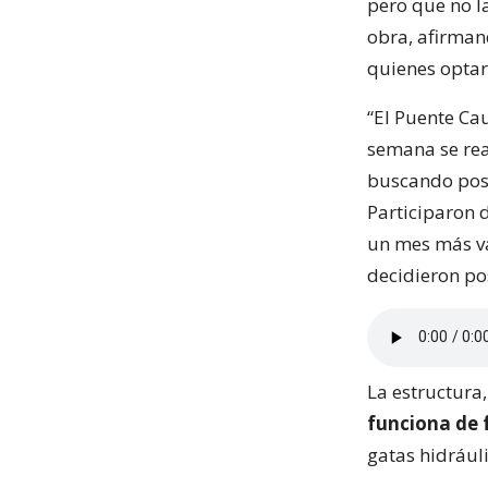
pero que no l
obra, afirman
quienes optará
“El Puente Ca
semana se rea
buscando post
Participaron 
un mes más va
decidieron pos
La estructura
funciona de 
gatas hidráuli