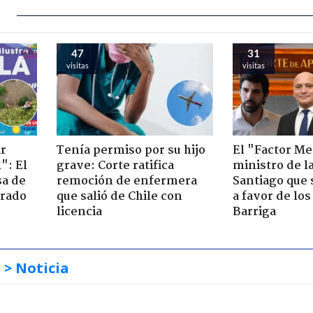
47
31
visitas
visitas
ir
Tenía permiso por su hijo
El "Factor Me
": El
grave: Corte ratifica
ministro de l
sa de
remoción de enfermera
Santiago que
trado
que salió de Chile con
a favor de lo
licencia
Barriga
s
> Noticia