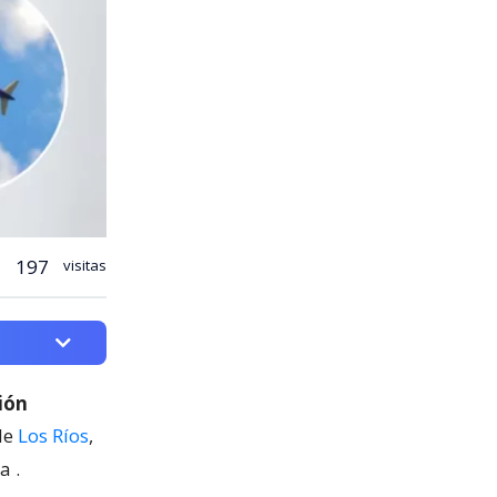
197
visitas
ión
de
Los Ríos
,
ca
.