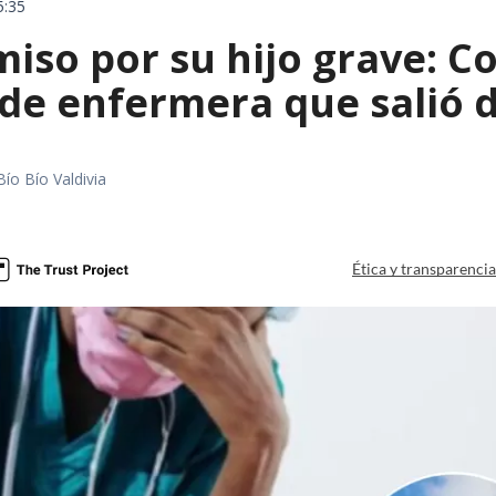
5:35
iso por su hijo grave: Co
e enfermera que salió de
Bío Bío Valdivia
a
Ética y transparenci