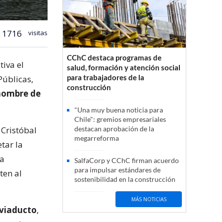
1716
visitas
CChC destaca programas de
iva el
salud, formación y atención social
para trabajadores de la
Públicas,
construcción
 nombre de
"Una muy buena noticia para
Chile": gremios empresariales
 Cristóbal
destacan aprobación de la
megarreforma
tar la
ía
SalfaCorp y CChC firman acuerdo
para impulsar estándares de
ten al
sostenibilidad en la construcción
MÁS NOTICIAS
 viaducto
,