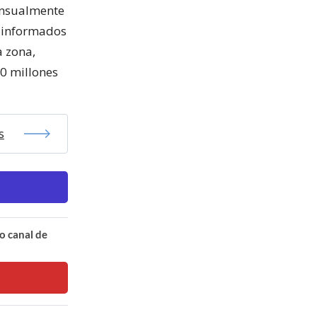
mensualmente
n informados
a zona,
0 millones
s
o canal de