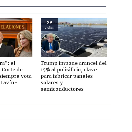
29
visitas
ra": el
Trump impone arancel del
a Corte de
15% al polisilicio, clave
 siempre vota
para fabricar paneles
s Lavín-
solares y
semiconductores