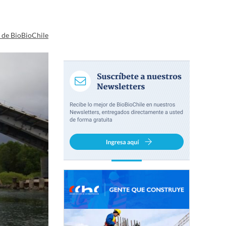
a de BioBioChile