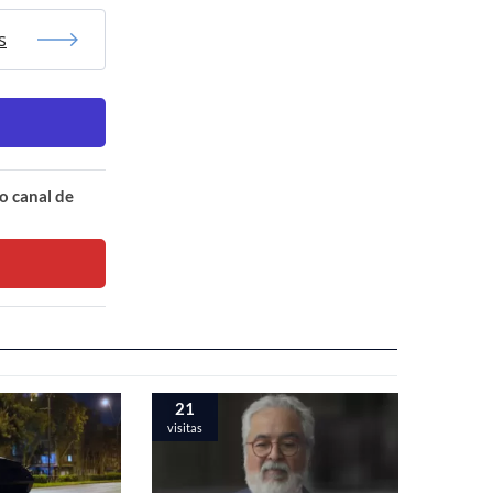
s
o canal de
21
visitas