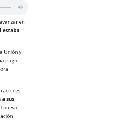
 avanzar en
i estaba
La Unión y
via pagó
hora
laraciones
n a sus
el nuevo
dación