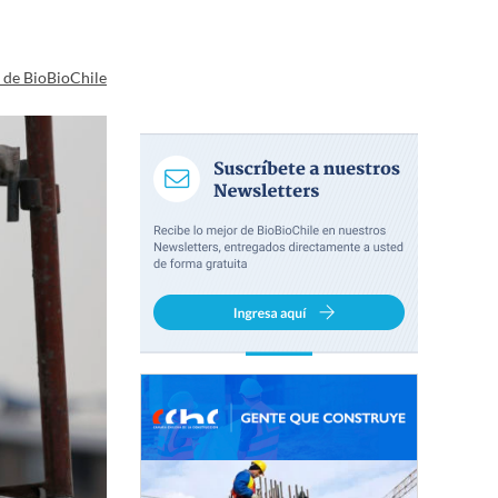
a de BioBioChile