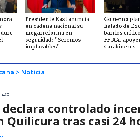
eñora
Presidente Kast anuncia
Gobierno plan
y
en cadena nacional su
Estado de Ex
 duro
megarreforma en
barrios críti
el
seguridad: "Seremos
FF.AA. apoye
implacables"
Carabineros
tana
> Noticia
 23:51
declara controlado ince
 Quilicura tras casi 24 
ez