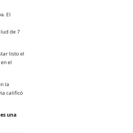
a. El
alud de 7
ar listo el
 en el
n la
ia calificó
 es una