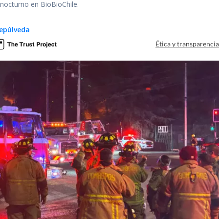
r nocturno en BioBioChile.
epúlveda
Ética y transparenci