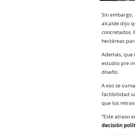
Sin embargo, 
alcalde dijo 
concretados. 
hectáreas para
Además, que e
estudio pre in
diseño.
A eso se suma
factibilidad s
que los retras
“Este atraso e
decisión polí