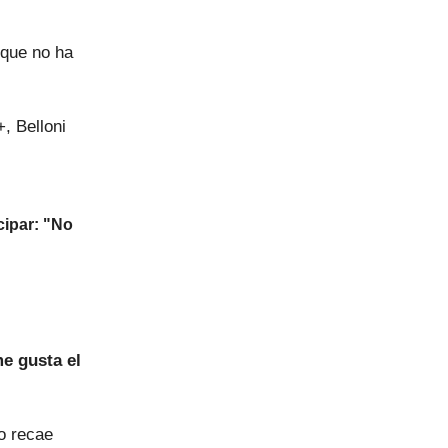
 que no ha
, Belloni
cipar: "No
e gusta el
o recae