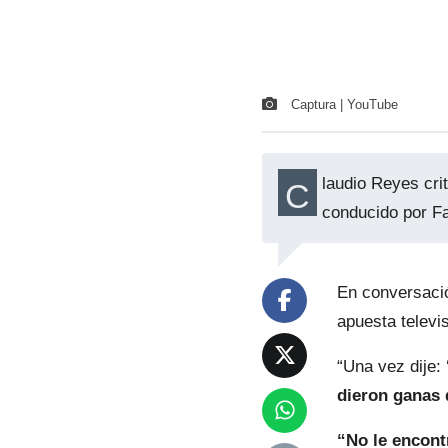
Captura | YouTube
laudio Reyes cri
C
conducido por F
En conversació
apuesta televi
“Una vez dije: 
dieron ganas 
“No le encont