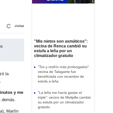
visitas
"Mis nietos son asmáticos":
es
vecina de Renca cambió su
estufa a leña por un
climatizador gratuito
"Tos y resfrío más prolongados":
vecina de Talagante fue
zó la
beneficiada con recambio de
.
estufa a leña
inutos y me
"La leña me hacía gastar el
triple": vecino de Melipilla cambió
s demás.
su estufa por un climatizador
gratuito
ra), Martín