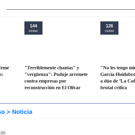
144
126
visitas
visitas
 Neme
"Terriblemente chantas" y
"No les tengo m
o:
"vergüenza": Poduje arremete
García-Huidobr
contra empresas por
a dúo de ’La Cof
reconstrucción en El Olivar
brutal crítica
so
> Noticia
:00