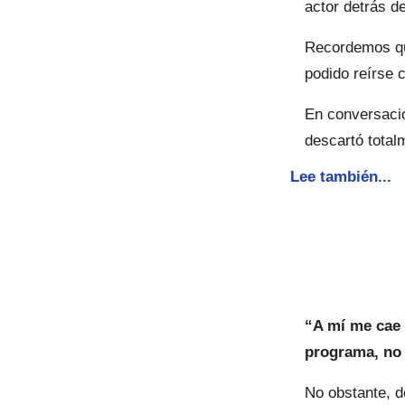
actor detrás d
Recordemos qu
podido reírse 
En conversació
descartó total
Lee también...
“A mí me cae
programa, no 
No obstante, d