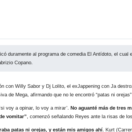
ticó duramente al programa de comedia El Antídoto, el cual 
abrizio Copano.
n con Willy Sabor y Dj Lolito, el exJappening con Ja destro
siva de Mega, afirmando que no le encontró “patas ni orejas”
‘si voy a opinar, lo voy a mirar’.
No aguanté más de tres m
de vomitar”
, comenzó señalando Reyes ante la risas de lo
raba patas ni orejas, y están mis amigos ahí
. Kurt (Carre