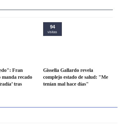
94
visitas
iedo": Fran
Gissella Gallardo revela
o manda recado
complejo estado de salud: "Me
radía’ tras
tenían mal hace días"