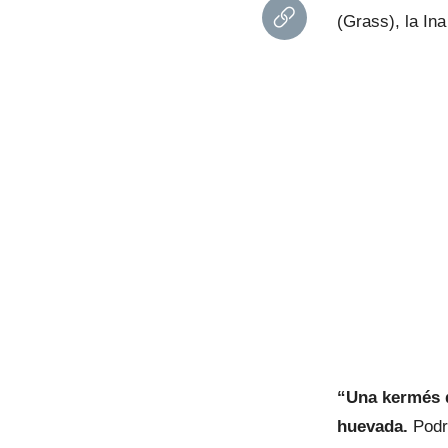
(Grass), la In
“Una kermés d
huevada.
Podrá