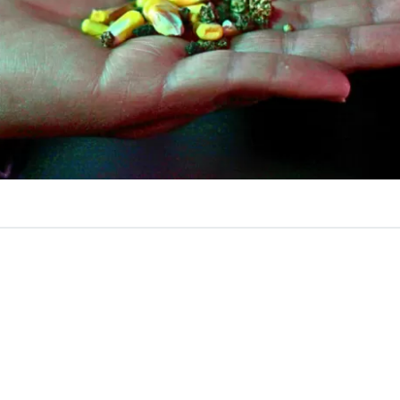
VER RESUMEN
semillas no son solo un insumo agrícola, sino también la 
rcambio comunitario y ancestral que durante generacio
 la biodiversidad agrícola y la resiliencia frente al cam
o eso podría cambiar. En junio de este año, el Servicio Ag