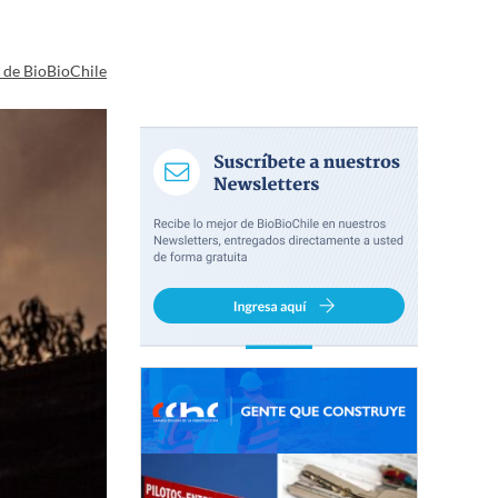
a de BioBioChile