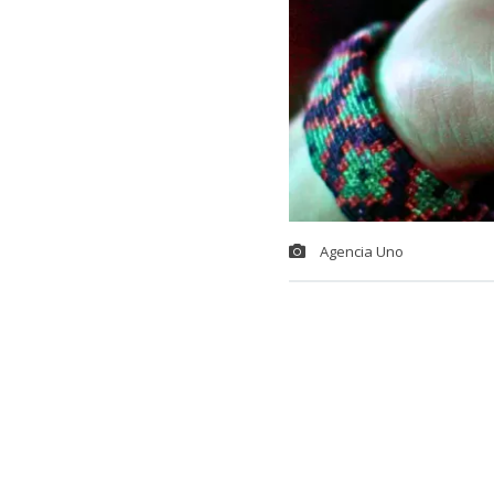
Agencia Uno
En Chile, las 
dinámico inte
mantenido viva
climático; per