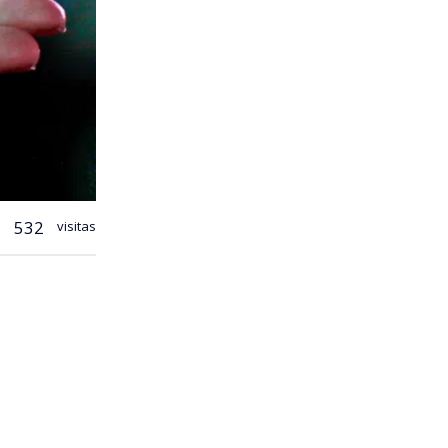
532
visitas
base de un
nes ha
bio
rícola y