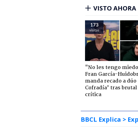
VISTO AHORA
173
visitas
"No les tengo miedo
Fran García-Huidob
manda recado a dúo 
Cofradía’ tras brutal
crítica
BBCL Explica
> Exp