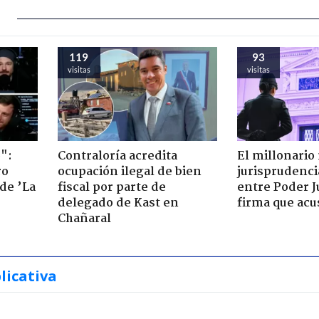
119
93
visitas
visitas
":
Contraloría acredita
El millonario
ro
ocupación ilegal de bien
jurisprudenci
de ’La
fiscal por parte de
entre Poder Ju
delegado de Kast en
firma que acu
Chañaral
licativa