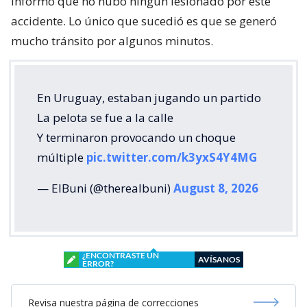
informó que no hubo ningún lesionado por este
accidente. Lo único que sucedió es que se generó
mucho tránsito por algunos minutos.
En Uruguay, estaban jugando un partido
La pelota se fue a la calle
Y terminaron provocando un choque
múltiple
pic.twitter.com/k3yxS4Y4MG
— ElBuni (@therealbuni)
August 8, 2026
¿ENCONTRASTE UN
AVÍSANOS
ERROR?
Revisa nuestra página de correcciones