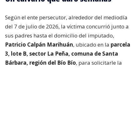
Según el ente persecutor, alrededor del mediodía
del 7 de julio de 2026, la víctima concurrió junto a
sus padres hasta el domicilio del imputado,
Patricio Calpán Marihuán
, ubicado en la
parcela
3, lote B, sector La Peña, comuna de Santa
Bárbara, región del Bío Bío
, para solicitarle la
devolución de una motosierra que le habían
prestado.
El imputado aceptó entregar la especie,
bajo la
condición de que la víctima se quedara a
conversar a solas con él.
Lo que fue aceptado por
la joven.
Tras entregar la motosierra a los padres, el