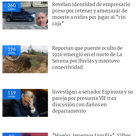
Revelan identidad de empresario
260
visitas
preso por retener y amenazar de
muerte a niños por jugar al "rin
raja"
Reportan que puente oculto de
196
visitas
1926 emergió en el norte de La
Serena por lluvias y mantuvo
conectividad
Investigan a senador Espinoza y su
119
visitas
pareja por presunta VIF tras
discusión con daños en
departamento
"Hueón, tenemos familia": Silber