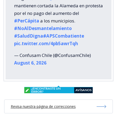
mantienen cortada la Alameda en protesta
por el no pago del aumento del
#PerCápita
a los municipios.
#NoAlDesmantelamiento
#SaludDigna
#APSCombatiente
pic.twitter.com/4pb5awrTqh
— Confusam Chile (@ConfusamChile)
August 6, 2026
¿ENCONTRASTE UN
AVÍSANOS
ERROR?
Revisa nuestra página de correcciones