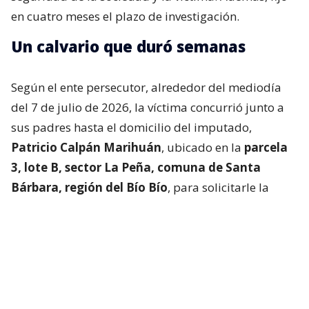
en cuatro meses el plazo de investigación.
Un calvario que duró semanas
Según el ente persecutor, alrededor del mediodía
del 7 de julio de 2026, la víctima concurrió junto a
sus padres hasta el domicilio del imputado,
Patricio Calpán Marihuán
, ubicado en la
parcela
3, lote B, sector La Peña, comuna de Santa
Bárbara, región del Bío Bío
, para solicitarle la
devolución de una motosierra que le habían
prestado.
El imputado aceptó entregar la especie,
bajo la
condición de que la víctima se quedara a
conversar a solas con él.
Lo que fue aceptado por