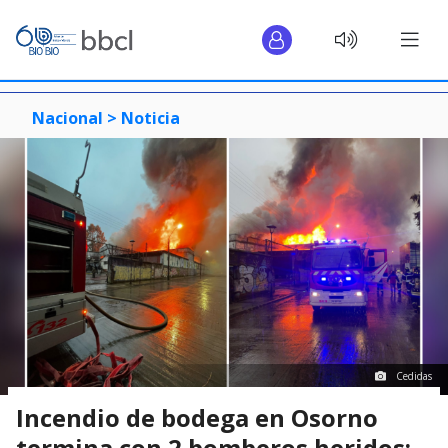
Nacional >
Noticia
Cedidas
Incendio de bodega en Osorno
termina con 2 bomberos heridos: