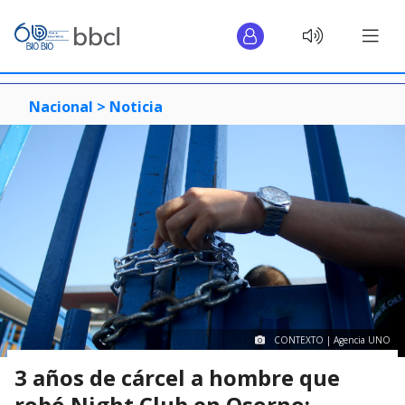
Nacional >
Noticia
CONTEXTO | Agencia UNO
3 años de cárcel a hombre que
robó Night Club en Osorno: