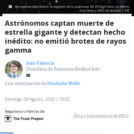
Los expertos describieron la explosión de la supernova SN 2026gzf como un evento
muy breve y difícil de detectar | DW
Astrónomos captan muerte de
estrella gigante y detectan hecho
inédito: no emitió brotes de rayos
gamma
Jean Valencia
Periodista de Prensa en BioBioChile
Con información de
Deutsche Welle
Domingo 09 Agosto, 2026 | 10:02
Seguimos criterios de
Ética y transparencia de BBCL