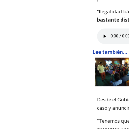
“Ilegalidad b
bastante dis
Lee también...
Desde el Gobi
caso y anunció
“Tenemos que 