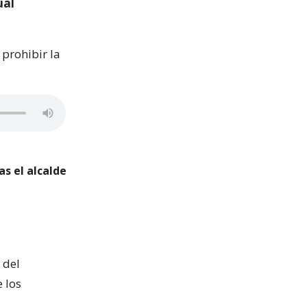
ual
 prohibir la
s el alcalde
 del
 los