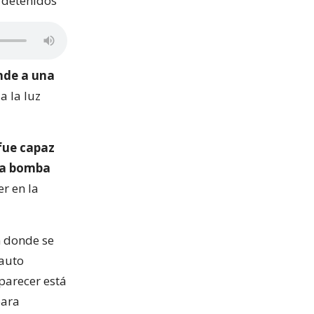
 detenidos”
nde a una
a la luz
fue capaz
na bomba
er en la
n donde se
 auto
parecer está
para