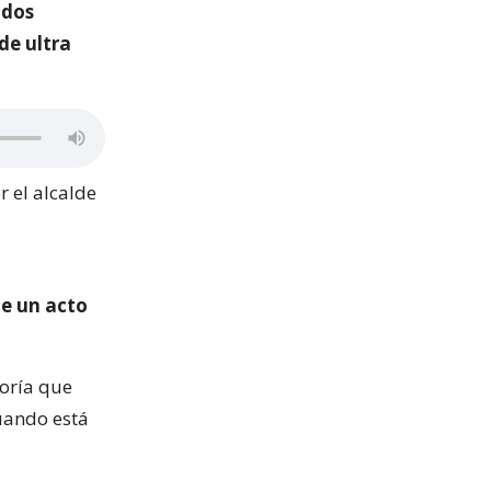
 dos
de ultra
r el alcalde
de un acto
oría que
uando está