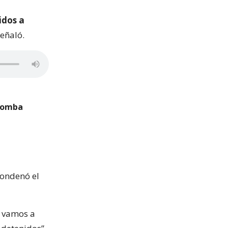
idos a
señaló.
 bomba
condenó el
o vamos a