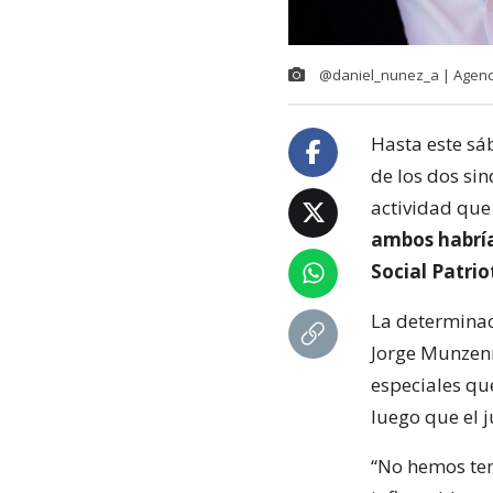
@daniel_nunez_a | Agen
Hasta este sá
de los dos si
actividad que
ambos habría
Social Patrio
La determinaci
Jorge Munzenm
especiales qu
luego que el 
“No hemos ten