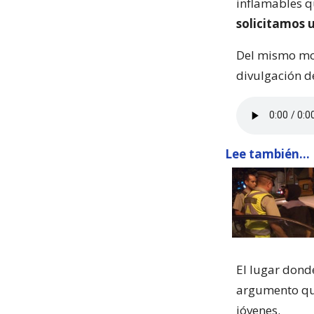
inflamables qu
solicitamos 
Del mismo modo
divulgación d
Lee también...
El lugar dond
argumento que
jóvenes.