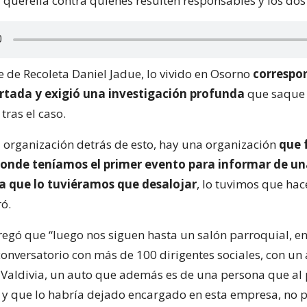
 querella contra quienes resulten responsables y los dos
e de Recoleta Daniel Jadue, lo vivido en Osorno
correspo
rtada y exigió una investigación profunda
que saque 
tras el caso.
 organización detrás de esto, hay una organización
que 
donde teníamos el primer evento para informar de u
a que lo tuviéramos que desalojar
, lo tuvimos que hac
ró.
egó que “luego nos siguen hasta un salón parroquial, e
conversatorio con más de 100 dirigentes sociales, con un
Valdivia, un auto que además es de una persona que al 
e y que lo habría dejado encargado en esta empresa, no 