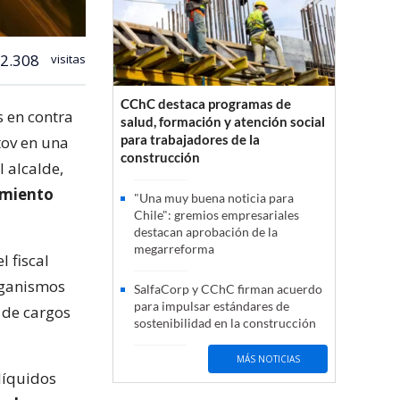
2.308
visitas
CChC destaca programas de
s en contra
salud, formación y atención social
para trabajadores de la
tov en una
construcción
 alcalde,
imiento
"Una muy buena noticia para
Chile": gremios empresariales
destacan aprobación de la
megarreforma
 fiscal
rganismos
SalfaCorp y CChC firman acuerdo
para impulsar estándares de
 de cargos
sostenibilidad en la construcción
MÁS NOTICIAS
líquidos