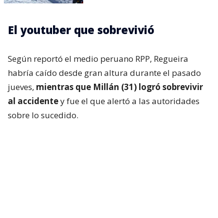
El youtuber que sobrevivió
Según reportó el medio peruano RPP, Regueira
habría caído desde gran altura durante el pasado
jueves,
mientras que Millán (31) logró sobrevivir
al accidente
y fue el que alertó a las autoridades
sobre lo sucedido.
En una primera publicación, el montañista escribió:
“Andrés, gracias por tu compañía durante el viaje a
la Cordillera Blanca. Espero encuentres el descanso
entre las altas costumbres más bellas”.
Asimismo, envió sus condolencias a la familia de su
amigo fallecido y que espera que encuentren