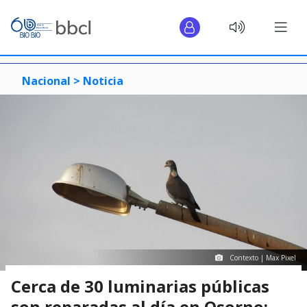
Nacional >
Noticia
Contexto | Max Pixel
Cerca de 30 luminarias públicas
son reparadas al día en Osorno: