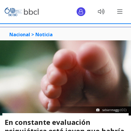
Nacional >
Noticia
sabianmaggy (CC)
En constante evaluación
psiquiátrica está joven que habría