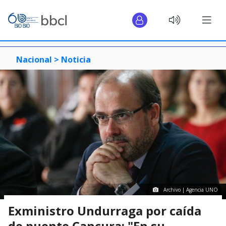
Nacional >
Noticia
Archivo | Agencia UNO
Exministro Undurraga por caída
de puente Cancura: "En su