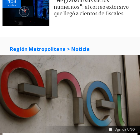
"He grabado sus sucios
108
visitas
numeritos": el correo extorsivo
que llegó a cientos de fiscales
Región Metropolitana
> Noticia
Agencia UNO