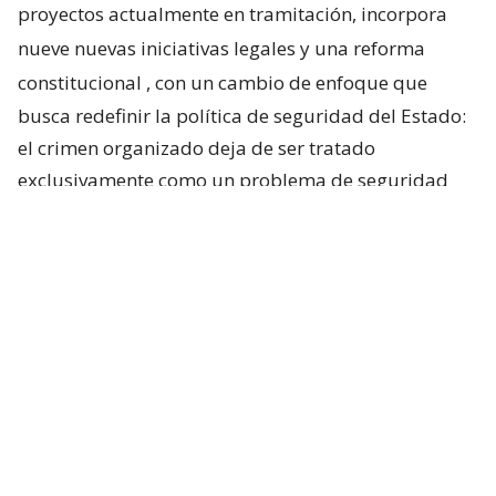
proyectos actualmente en tramitación, incorpora
nueve nuevas iniciativas legales y una reforma
constitucional
, con un cambio de enfoque que
busca redefinir la política de seguridad del Estado:
el crimen organizado deja de ser tratado
exclusivamente como un problema de seguridad
pública y pasa a ser considerado una amenaza para
la seguridad nacional.
Uno de los pilares será la
creación de un nuevo
estado de excepción constitucional
, distinto a los
actualmente contemplados en la Carta
Fundamental, diseñado para aplicarse de manera
acotada en aquellos territorios donde operen
organizaciones criminales. La finalidad no sería
militarizar extensas zonas del país, sino permitir