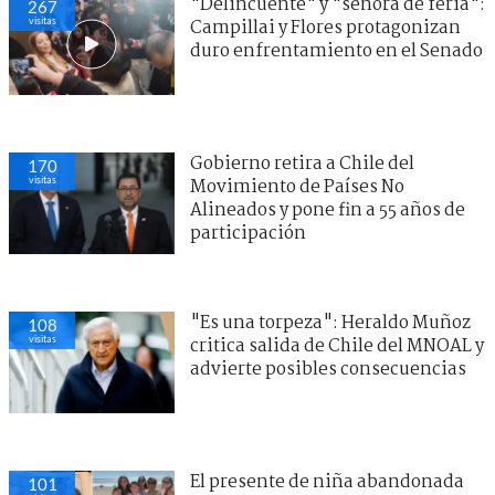
"Delincuente" y "señora de feria":
267
visitas
Campillai y Flores protagonizan
duro enfrentamiento en el Senado
Gobierno retira a Chile del
170
visitas
Movimiento de Países No
Alineados y pone fin a 55 años de
participación
"Es una torpeza": Heraldo Muñoz
108
visitas
critica salida de Chile del MNOAL y
advierte posibles consecuencias
El presente de niña abandonada
101