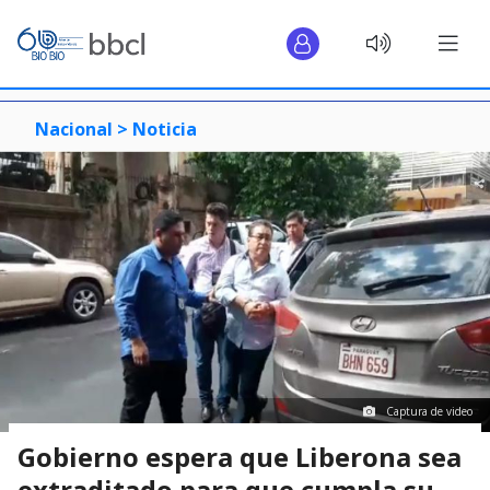
Nacional >
Noticia
Captura de video
Gobierno espera que Liberona sea
extraditado para que cumpla su