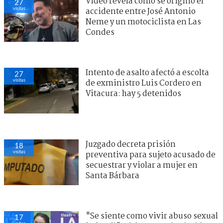
Video revela cómo se originó el
27
visitas
accidente entre José Antonio
Neme y un motociclista en Las
Condes
Intento de asalto afectó a escolta
27
visitas
de exministro Luis Cordero en
Vitacura: hay 5 detenidos
Juzgado decreta prisión
18
visitas
preventiva para sujeto acusado de
secuestrar y violar a mujer en
Santa Bárbara
"Se siente como vivir abuso sexual
17