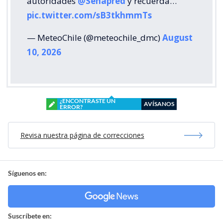
autoridades
@Senapred
y recuerda…
pic.twitter.com/sB3tkhmmTs
— MeteoChile (@meteochile_dmc)
August
10, 2026
¿ENCONTRASTE UN
AVÍSANOS
ERROR?
Revisa nuestra página de correcciones
Síguenos en:
Suscríbete en: