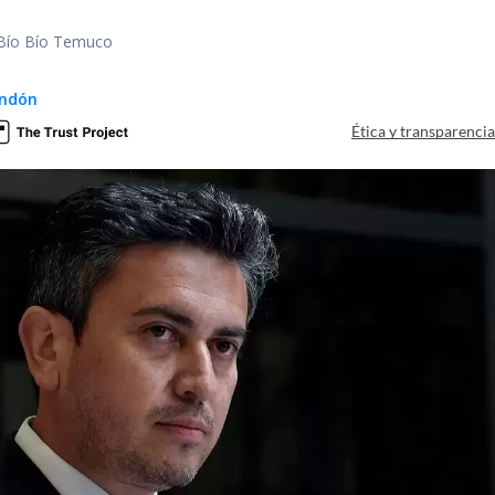
 Bío Bío Temuco
ndón
Ética y transparenci