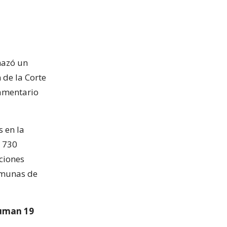
hazó un
 de la Corte
lamentario
s en la
n 730
ciones
comunas de
suman 19