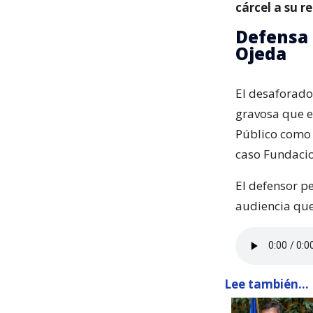
cárcel a su r
Defensa 
Ojeda
El desaforado
gravosa que e
Público como a
caso Fundacio
El defensor p
audiencia que
Lee también...