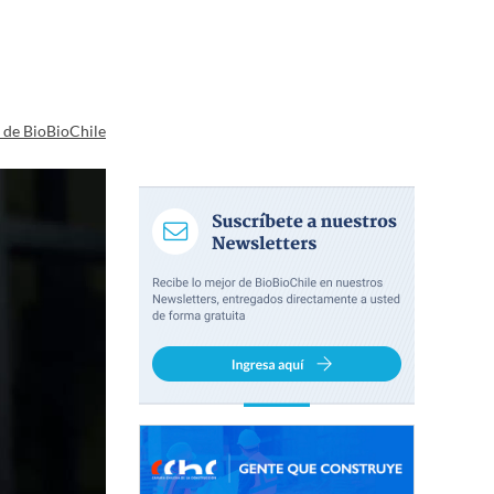
a de BioBioChile