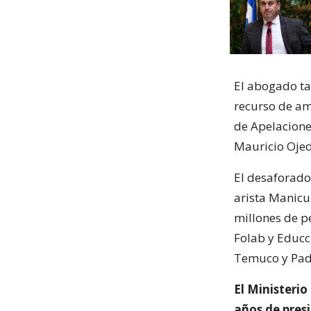
El abogado ta
recurso de am
de Apelacione
Mauricio Ojed
El desaforado
arista Manicur
millones de p
Folab y Educc
Temuco y Padr
El Ministeri
años de presi