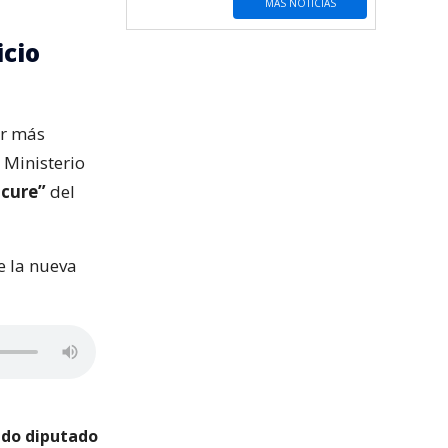
MÁS NOTICIAS
icio
ar más
 Ministerio
cure”
del
e la nueva
ado diputado