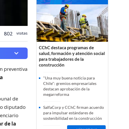
802
visitas
CChC destaca programas de
salud, formación y atención social
para trabajadores de la
construcción
n preventiva
da
"Una muy buena noticia para
Chile": gremios empresariales
destacan aprobación de la
megarreforma
ibunal de
ado diputado
SalfaCorp y CChC firman acuerdo
para impulsar estándares de
enciario
sostenibilidad en la construcción
r de la