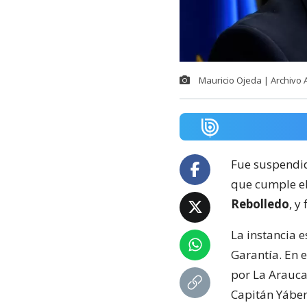
Mauricio Ojeda | Archivo
Fue suspendid
que cumple e
Rebolledo
, y
La instancia e
Garantía. En e
por La Arauca
Capitán Yáber