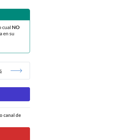
o cual
NO
a en su
s
o canal de