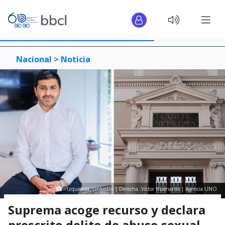
Nacional >
Noticia
Izquierda: LinkedIn | Derecha: Víctor Huenante | Agencia UNO
Suprema acoge recurso y declara
prescrito delito de abuso sexual