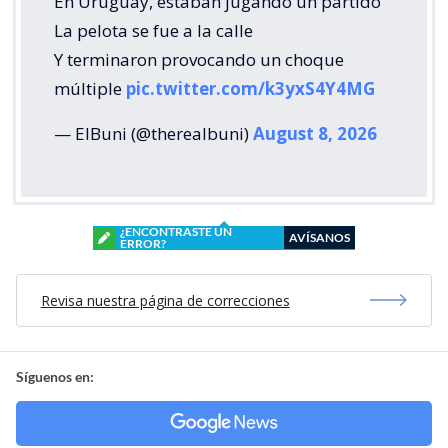
En Uruguay, estaban jugando un partido
La pelota se fue a la calle
Y terminaron provocando un choque
múltiple
pic.twitter.com/k3yxS4Y4MG
— ElBuni (@therealbuni)
August 8, 2026
¿ENCONTRASTE UN
AVÍSANOS
ERROR?
Revisa nuestra página de correcciones
Síguenos en: