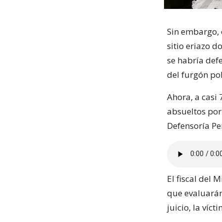
Sin embargo, 
sitio eriazo d
se habría def
del furgón pol
Ahora, a casi 
absueltos por
Defensoría Pe
El fiscal del 
que evaluarán
juicio, la víc