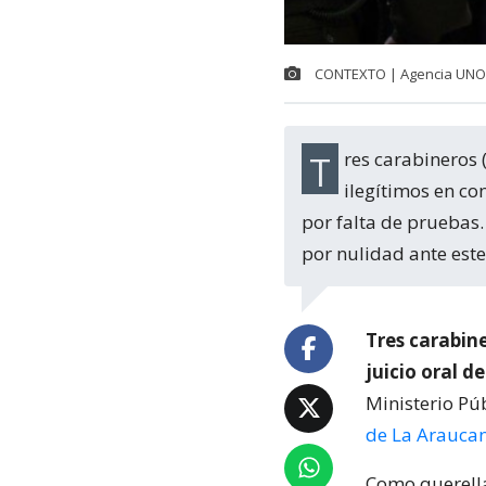
CONTEXTO | Agencia UNO
Tres carabineros (dos en retiro actualmente) acusados de abuso sexual y apremios
ilegítimos en co
por falta de pruebas.
por nulidad ante este 
Tres carabine
juicio oral d
Ministerio Pú
de La Arauca
Como querella