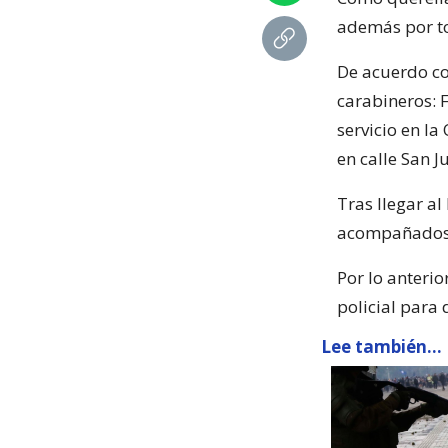
además por to
De acuerdo con
carabineros: 
servicio en l
en calle San J
Tras llegar al
acompañados 
Por lo anteri
policial para 
Lee también...