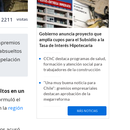
2211
visitas
Gobierno anuncia proyecto que
amplía cupos para el Subsidio a la
Tasa de Interés Hipotecaria
 absueltos
apelación
CChC destaca programas de salud,
formación y atención social para
trabajadores de la construcción
"Una muy buena noticia para
Chile": gremios empresariales
ltos en un
destacan aprobación de la
ormuló el
megarreforma
n la
región
MÁS NOTICIAS
los acusó