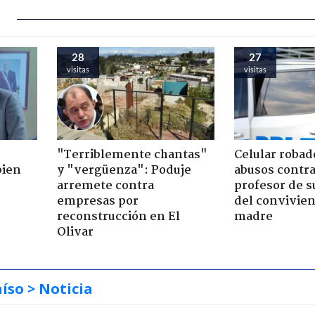
28
27
visitas
visitas
"Terriblemente chantas"
Celular robad
bien
y "vergüenza": Poduje
abusos contra
arremete contra
profesor de s
empresas por
del convivien
reconstrucción en El
madre
Olivar
aíso
> Noticia