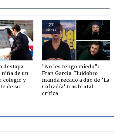
27
visitas
o destapa
"No les tengo miedo":
 niña de un
Fran García-Huidobro
u colegio y
manda recado a dúo de ’La
te de su
Cofradía’ tras brutal
crítica