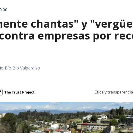
0:00
mente chantas" y "vergüe
contra empresas por reco
io Bío Bío Valparaíso
a
Ética y transparenci