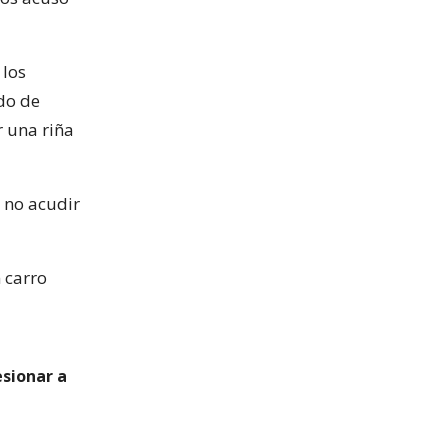
 los
do de
r una riña
r no acudir
 carro
esionar a