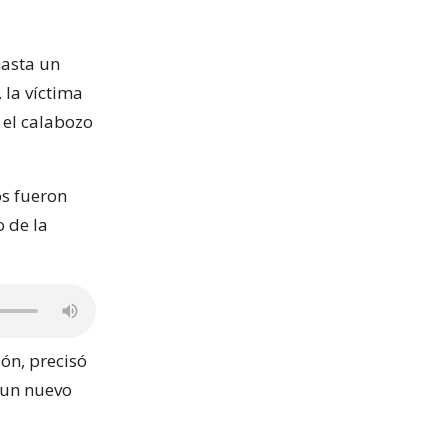
hasta un
 la víctima
 el calabozo
os fueron
o de la
ión, precisó
 un nuevo