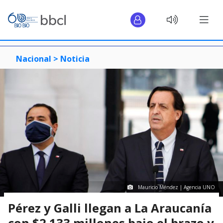
Nacional >
Noticia
Mauricio Méndez | Agencia UNO
Pérez y Galli llegan a La Araucanía
con $2.133 millones bajo el brazo y