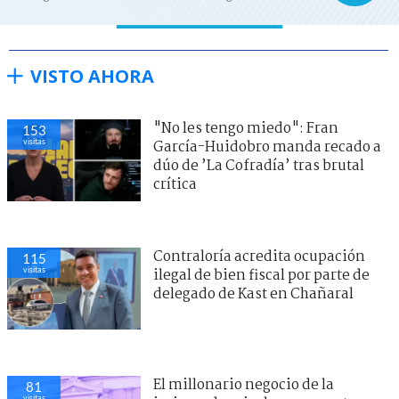
VISTO AHORA
"No les tengo miedo": Fran
153
visitas
García-Huidobro manda recado a
dúo de ’La Cofradía’ tras brutal
crítica
Contraloría acredita ocupación
115
visitas
ilegal de bien fiscal por parte de
delegado de Kast en Chañaral
El millonario negocio de la
81
visitas