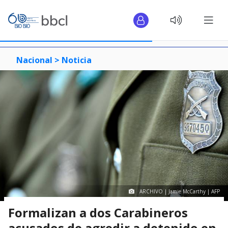
Nacional >
Noticia
ARCHIVO | Jamie McCarthy | AFP
Formalizan a dos Carabineros
acusados de agredir a detenido en