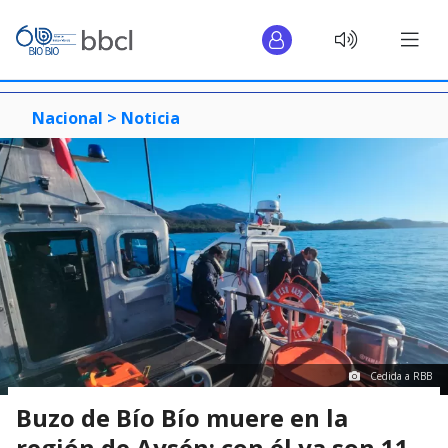
Nacional >
Noticia
Cedida a RBB
Buzo de Bío Bío muere en la
región de Aysén: con él ya son 11