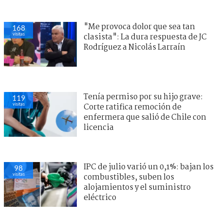
"Me provoca dolor que sea tan
168
visitas
clasista": La dura respuesta de JC
Rodríguez a Nicolás Larraín
Tenía permiso por su hijo grave:
119
visitas
Corte ratifica remoción de
enfermera que salió de Chile con
licencia
IPC de julio varió un 0,1%: bajan los
98
visitas
combustibles, suben los
alojamientos y el suministro
eléctrico