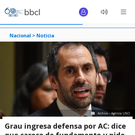
Nacional >
Noticia
Archivo – Agencia UNO
Grau ingresa defensa por AC: dice
que carece de fundamento y pide