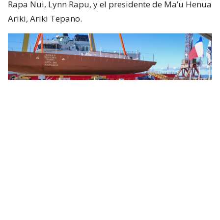
Rapa Nui, Lynn Rapu, y el presidente de Ma’u Henua
Ariki, Ariki Tepano.
Armada
En el acto, el director de Astilleros y Maestranzas de
la Armada (ASMAR), contraalmirante José Miguel
Hernández, dijo que
“la puesta de la quilla del
‘Rapa Nui’ nos recuerda que esa capacidad no se