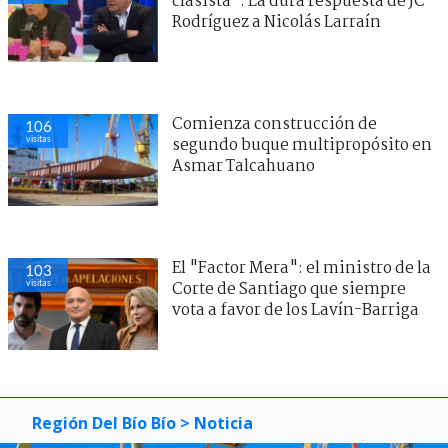
clasista": La dura respuesta de JC
Rodríguez a Nicolás Larraín
Comienza construcción de
106
visitas
segundo buque multipropósito en
Asmar Talcahuano
El "Factor Mera": el ministro de la
103
visitas
Corte de Santiago que siempre
vota a favor de los Lavín-Barriga
Región Del Bío Bío
> Noticia