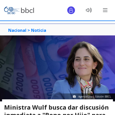
Nacional >
Noticia
AgenciaUno | Edición BBCL
Ministra Wulf busca dar discusión
inmediata a "Bono por Hijo" para