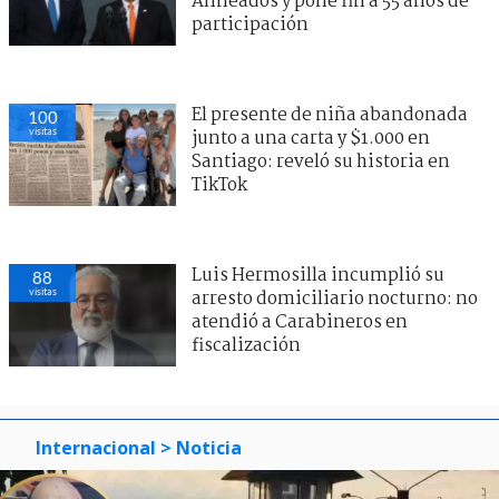
Alineados y pone fin a 55 años de
participación
El presente de niña abandonada
100
visitas
junto a una carta y $1.000 en
Santiago: reveló su historia en
TikTok
Luis Hermosilla incumplió su
88
visitas
arresto domiciliario nocturno: no
atendió a Carabineros en
fiscalización
Internacional
> Noticia