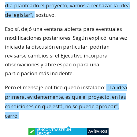
día planteado el proyecto, vamos a rechazar la idea
de legislar”,
sostuvo.
Eso sí, dejó una ventana abierta para eventuales
modificaciones posteriores. Según explicó, una vez
iniciada la discusión en particular, podrían
revisarse cambios si el Ejecutivo incorpora
observaciones y abre espacio para una
participación más incidente.
Pero el mensaje político quedó instalado:
“La idea
primera, evidentemente, es que el proyecto, en las
condiciones en que está, no se puede aprobar”,
cerró
¿ENCONTRASTE UN
AVÍSANOS
ERROR?