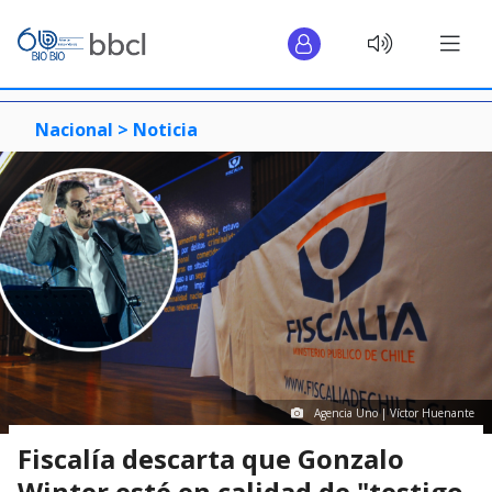
Nacional >
Noticia
Agencia Uno | Víctor Huenante
Fiscalía descarta que Gonzalo
Winter esté en calidad de "testigo