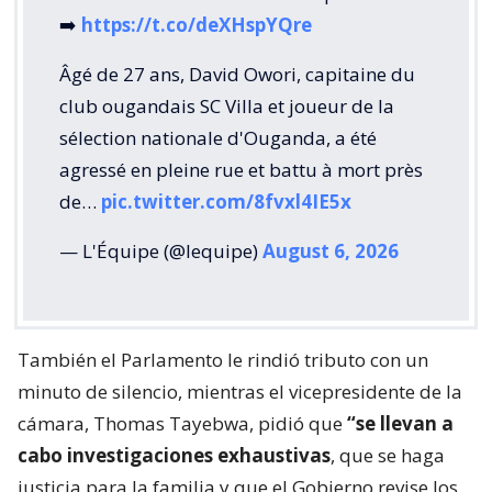
➡️
https://t.co/deXHspYQre
Âgé de 27 ans, David Owori, capitaine du
club ougandais SC Villa et joueur de la
sélection nationale d'Ouganda, a été
agressé en pleine rue et battu à mort près
de…
pic.twitter.com/8fvxl4IE5x
— L'Équipe (@lequipe)
August 6, 2026
También el Parlamento le rindió tributo con un
minuto de silencio, mientras el vicepresidente de la
cámara, Thomas Tayebwa, pidió que
“se llevan a
cabo investigaciones exhaustivas
, que se haga
justicia para la familia y que el Gobierno revise los