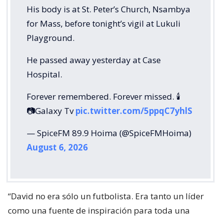
His body is at St. Peter’s Church, Nsambya
for Mass, before tonight’s vigil at Lukuli
Playground.
He passed away yesterday at Case
Hospital.
Forever remembered. Forever missed. 🕯️
📷Galaxy Tv
pic.twitter.com/5ppqC7yhlS
— SpiceFM 89.9 Hoima (@SpiceFMHoima)
August 6, 2026
“David no era sólo un futbolista. Era tanto un líder
como una fuente de inspiración para toda una