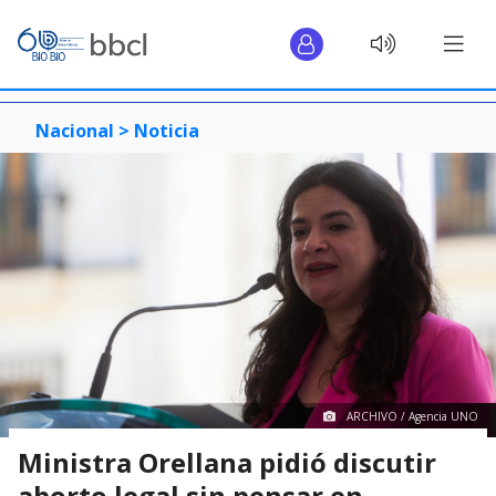
Nacional >
Noticia
ARCHIVO / Agencia UNO
Ministra Orellana pidió discutir
aborto legal sin pensar en