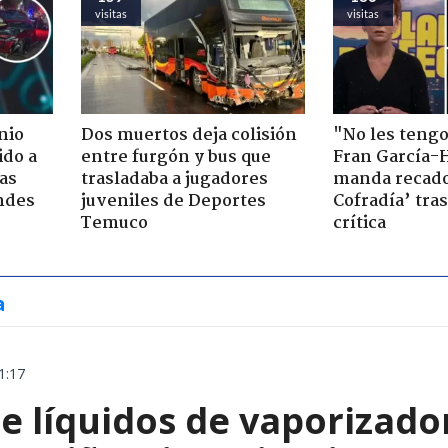
visitas
visitas
nio
Dos muertos deja colisión
"No les teng
ido a
entre furgón y bus que
Fran García-
ras
trasladaba a jugadores
manda recado
ndes
juveniles de Deportes
Cofradía’ tras
Temuco
crítica
a
1:17
e líquidos de vaporizado