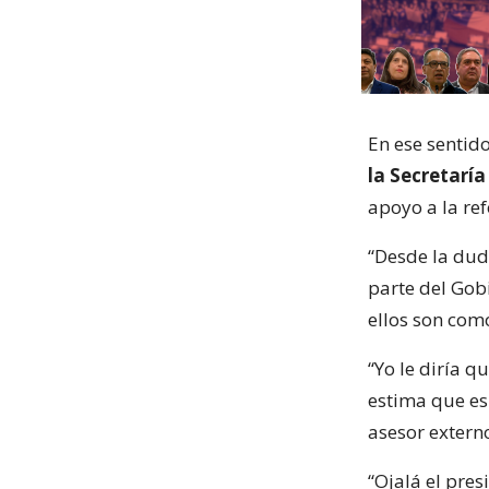
En ese sentido
la Secretaría
apoyo a la re
“Desde la duda
parte del Gob
ellos son como
“Yo le diría qu
estima que es
asesor externo
“Ojalá el pre