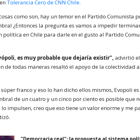
 en
Tolerancia Cero de CNN Chile.
cosas como son, hay un temor en el Partido Comunista po
bral ¿Entonces la pregunta es vamos a impedir terminar
política en Chile para darle en el gusto al Partido Comun
vópoli, es muy probable que dejaría existir”,
advirtió e
n de todas maneras resaltó el apoyo de la colectividad a
 súper franco y eso lo han dicho ellos mismos, Evopoli es
ral de un cuatro y un cinco por ciento es posible que no
e lo impulsen, creo que eso tiene un valor enorme y me p
tizó.
"Democracia real": la propuesta al sistema polí