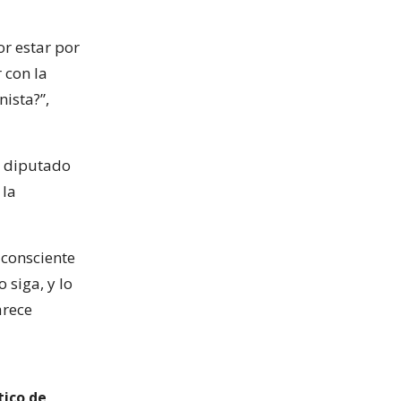
r estar por
 con la
ista?”,
l diputado
 la
 consciente
 siga, y lo
arece
tico de