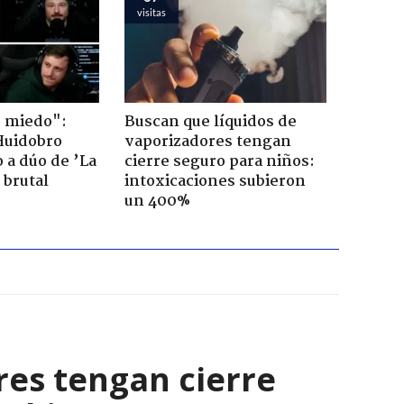
visitas
o miedo":
Buscan que líquidos de
Huidobro
vaporizadores tengan
 a dúo de ’La
cierre seguro para niños:
 brutal
intoxicaciones subieron
un 400%
res tengan cierre