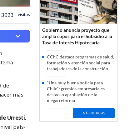
3923
visitas
Gobierno anuncia proyecto que
amplía cupos para el Subsidio a la
Tasa de Interés Hipotecaria
la
CChC destaca programas de salud,
istema
formación y atención social para
trabajadores de la construcción
"Una muy buena noticia para
d de
Chile": gremios empresariales
 hacer más
destacan aprobación de la
megarreforma
MÁS NOTICIAS
de Urresti,
nivel país-