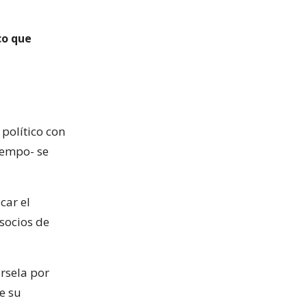
co que
político con
iempo- se
car el
 socios de
ársela por
e su