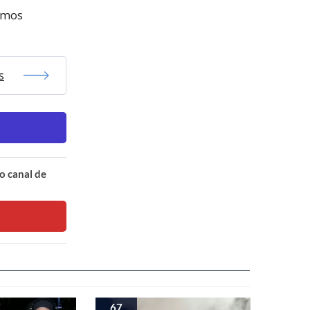
uemos
s
o canal de
67