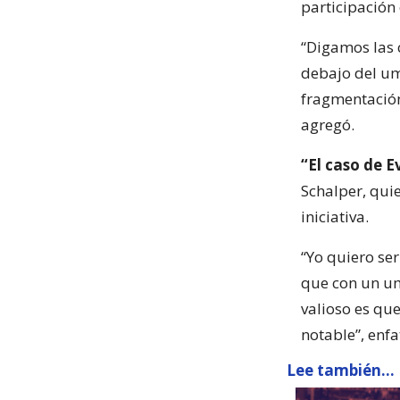
participación
“Digamos las 
debajo del um
fragmentación 
agregó.
“El caso de E
Schalper, quie
iniciativa.
“Yo quiero ser
que con un umb
valioso es qu
notable”, enfa
Lee también...