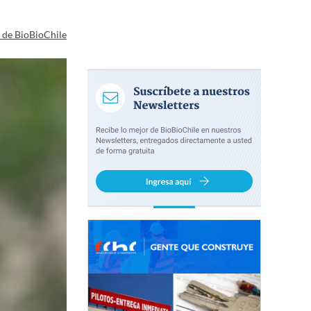
a de BioBioChile