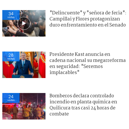
"Delincuente" y "señora de feria":
34
visitas
Campillai y Flores protagonizan
duro enfrentamiento en el Senado
Presidente Kast anuncia en
28
visitas
cadena nacional su megarreforma
en seguridad: "Seremos
implacables"
Bomberos declara controlado
24
visitas
incendio en planta química en
Quilicura tras casi 24 horas de
combate